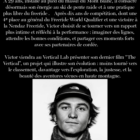
À 29 ans, installé au pied du massif du Mont Blanc, il consacre
désormais son énergie au ski de pente raide et à une pratique
plus libre du freeride . Après dix ans de compétition, dont une
4ᵉ place au général du Freeride World Qualifier et une victoire à
la Nendaz Freeride, Victor choisit de se tourner vers un rapport
plus intime et réfléchi à la performance : imaginer des lignes,
attendre les bonnes conditions, et partager ces moments forts
avec ses partenaires de cordée.
Victor viendra au Vertical Lab présenter son dernier film “The
Vertical”, un projet qui illustre son évolution : moins tourné vers
le classement, davantage vers l’exploration, la justesse, et la
beauté des aventures vécues en haute montagne.